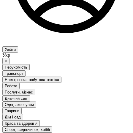
Увійти
Укр
<
Нерухомість
Транспорт
Електроніка, побутова техніка
Робота
Послуги, бізнес
Дитячий світ
Одяг, аксесуари
Тварини
Дім і сад
Краса та здоров`я
Спорт, видпочинок, хоббі