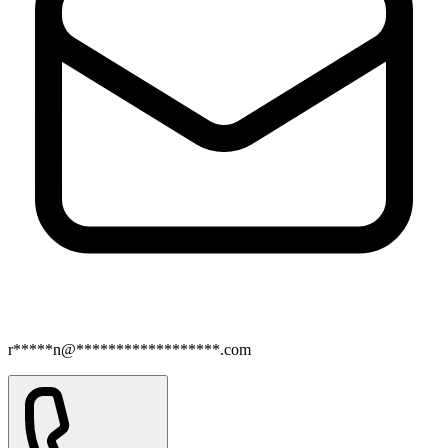
r*****n@******************.com