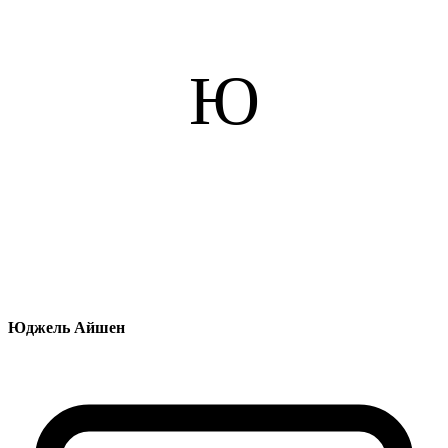
Ю
Юджель Айшен