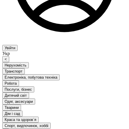
Увійти
Укр
<
Нерухомість
Транспорт
Електроніка, побутова техніка
Робота
Послуги, бізнес
Дитячий світ
Одяг, аксесуари
Тварини
Дім і сад
Краса та здоров`я
Спорт, видпочинок, хоббі