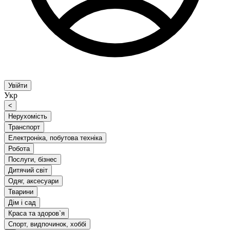
Увійти
Укр
<
Нерухомість
Транспорт
Електроніка, побутова техніка
Робота
Послуги, бізнес
Дитячий світ
Одяг, аксесуари
Тварини
Дім і сад
Краса та здоров`я
Спорт, видпочинок, хоббі