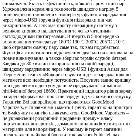
споживачів. Якість і ефективність, м’який і ароматний пар.
Удосконалена керамічна технологія швидкого нагріву, 5
попередньо встановлених температур, функція заряджання
через мікро-USB і зручна функція підзарядки під час
використання. Air SE має просту операційну систему з
великою кнопкою налаштування та легко читаними
світлодіодними піктограмами. Виберіть із 5 попередньо
встановлених температур: 180°C 190°C 200°C 205°C 210°C
щоб отримати смачну пару саме так, як вам подобається.
Функція автоматичного відключення ідеально налаштована на
повне відкачування, а також зберігає термін служби батареї.
Завдяки до 80 хвилин використання на одній зарядці,
швидкому заряджанню через мікро-USB і функції Arizer для
збереження сеансу «Використовувати під час заряджання» ви
матимете всю необхідну потужність. Посуньте задню кришку
вниз для легкого доступу до перезаряджуваної та змінної
літій-іонної батареї 18650. Практичний індикатор рівня заряду
батареї інформує вас про стан заряду під час кожного запуску.
Гарантія: Всі вапорайзери, що продаються GoodMood
Vaporizers, є справжніми і мають 1-річну гарантію на пристрій
та 6-місячну гарантію на акумулятор. GoodMood Vaporizers –
це український роздрібний продавець преміум-класу
портативних випарників, домашніх випарників та витратних
матеріалів для вапорайзерів. У нашому інтернет-магазині
представлені найкращі бренди, такі як storz & bickel, pax,