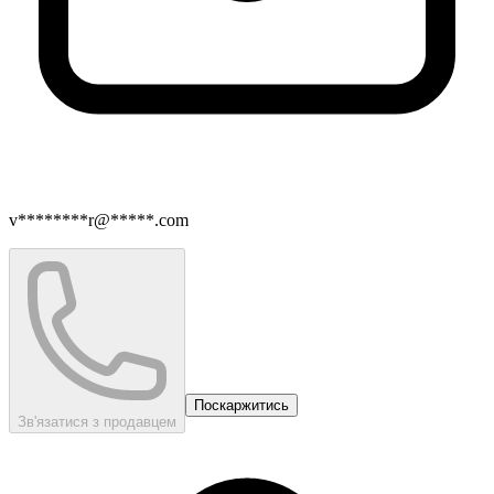
v********r@*****.com
Поскаржитись
Зв'язатися з продавцем