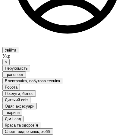
Увійти
Укр
<
Нерухомість
Транспорт
Електроніка, побутова техніка
Робота
Послуги, бізнес
Дитячий світ
Одяг, аксесуари
Тварини
Дім і сад
Краса та здоров`я
Спорт, видпочинок, хоббі