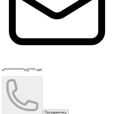
a**********e@***.net
Поскаржитись