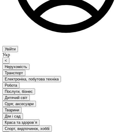
Увійти
Укр
<
Нерухомість
Транспорт
Електроніка, побутова техніка
Робота
Послуги, бізнес
Дитячий світ
Одяг, аксесуари
Тварини
Дім і сад
Краса та здоров`я
Спорт, видпочинок, хоббі