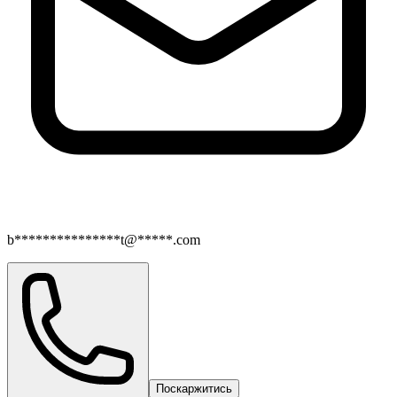
b***************t@*****.com
Поскаржитись