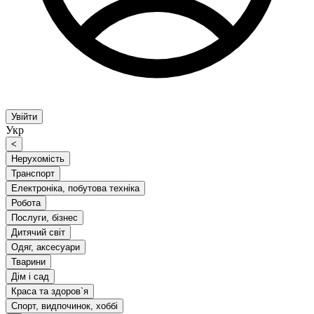
Увійти
Укр
<
Нерухомість
Транспорт
Електроніка, побутова техніка
Робота
Послуги, бізнес
Дитячий світ
Одяг, аксесуари
Тварини
Дім і сад
Краса та здоров`я
Спорт, видпочинок, хоббі