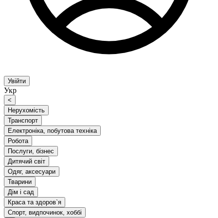
Увійти
Укр
<
Нерухомість
Транспорт
Електроніка, побутова техніка
Робота
Послуги, бізнес
Дитячий світ
Одяг, аксесуари
Тварини
Дім і сад
Краса та здоров`я
Спорт, видпочинок, хоббі