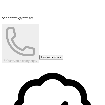
o*******5@***.net
Поскаржитись
Зв'язатися з продавцем