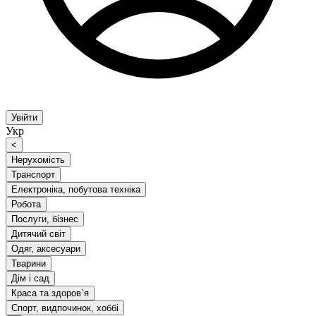
Увійти
Укр
<
Нерухомість
Транспорт
Електроніка, побутова техніка
Робота
Послуги, бізнес
Дитячий світ
Одяг, аксесуари
Тварини
Дім і сад
Краса та здоров`я
Спорт, видпочинок, хоббі