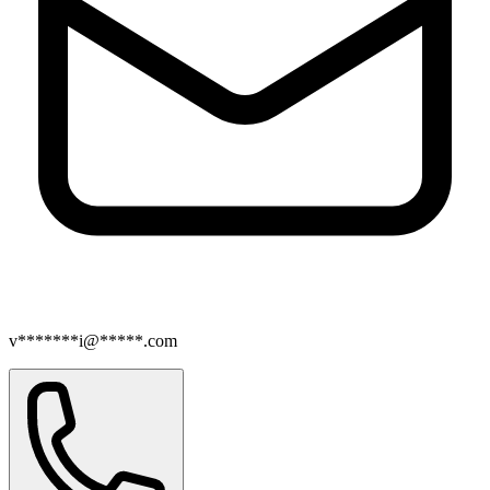
v*******i@*****.com