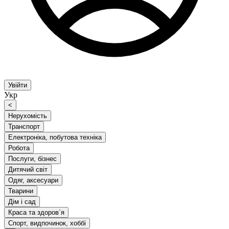
Увійти
Укр
<
Нерухомість
Транспорт
Електроніка, побутова техніка
Робота
Послуги, бізнес
Дитячий світ
Одяг, аксесуари
Тварини
Дім і сад
Краса та здоров`я
Спорт, видпочинок, хоббі