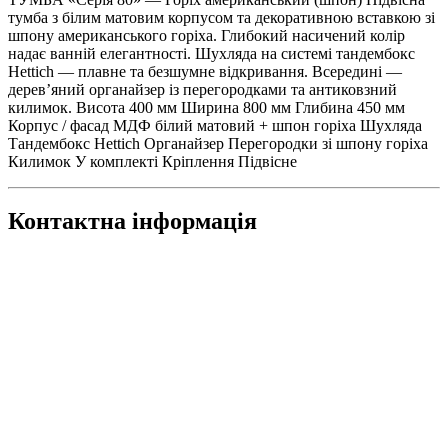
тумба з білим матовим корпусом та декоративною вставкою зі
шпону американського горіха. Глибокий насичений колір
надає ванній елегантності. Шухляда на системі тандембокс
Hettich — плавне та безшумне відкривання. Всередині —
дерев’яний органайзер із перегородками та антиковзний
килимок. Висота 400 мм Ширина 800 мм Глибина 450 мм
Корпус / фасад МДФ білий матовий + шпон горіха Шухляда
Тандембокс Hettich Органайзер Перегородки зі шпону горіха
Килимок У комплекті Кріплення Підвісне
Контактна інформація