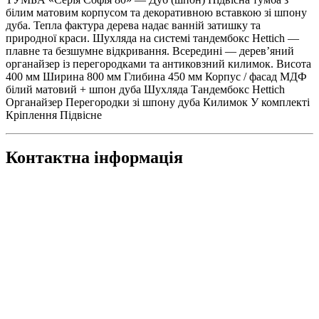
білим матовим корпусом та декоративною вставкою зі шпону
дуба. Тепла фактура дерева надає ванній затишку та
природної краси. Шухляда на системі тандембокс Hettich —
плавне та безшумне відкривання. Всередині — дерев’яний
органайзер із перегородками та антиковзний килимок. Висота
400 мм Ширина 800 мм Глибина 450 мм Корпус / фасад МДФ
білий матовий + шпон дуба Шухляда Тандембокс Hettich
Органайзер Перегородки зі шпону дуба Килимок У комплекті
Кріплення Підвісне
Контактна інформація