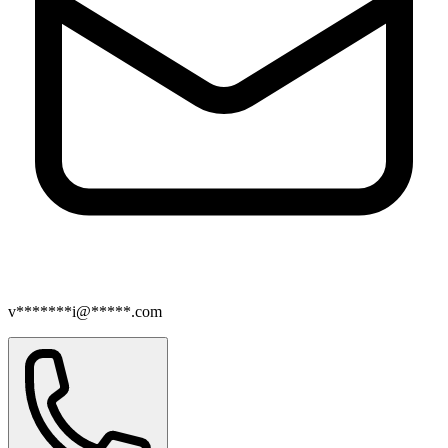
v*******i@*****.com