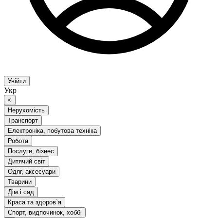
Увійти
Укр
<
Нерухомість
Транспорт
Електроніка, побутова техніка
Робота
Послуги, бізнес
Дитячий світ
Одяг, аксесуари
Тварини
Дім і сад
Краса та здоров`я
Спорт, видпочинок, хоббі