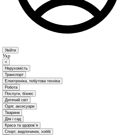
Увійти
Укр
<
Нерухомість
Транспорт
Електроніка, побутова техніка
Робота
Послуги, бізнес
Дитячий світ
Одяг, аксесуари
Тварини
Дім і сад
Краса та здоров`я
Спорт, видпочинок, хоббі