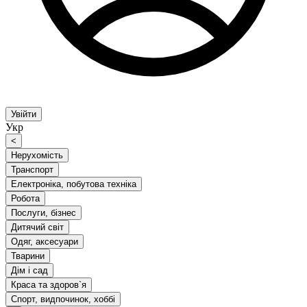
Увійти
Укр
<
Нерухомість
Транспорт
Електроніка, побутова техніка
Робота
Послуги, бізнес
Дитячий світ
Одяг, аксесуари
Тварини
Дім і сад
Краса та здоров`я
Спорт, видпочинок, хоббі