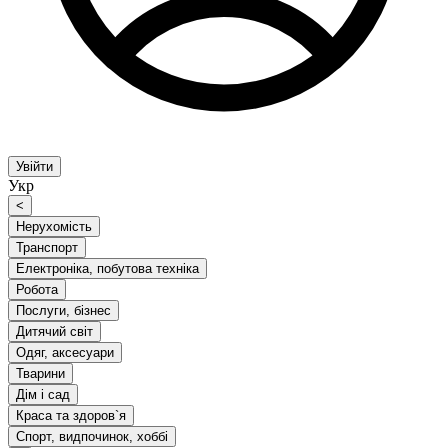
Увійти
Укр
<
Нерухомість
Транспорт
Електроніка, побутова техніка
Робота
Послуги, бізнес
Дитячий світ
Одяг, аксесуари
Тварини
Дім і сад
Краса та здоров`я
Спорт, видпочинок, хоббі