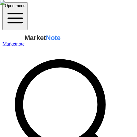
Open menu
Market
Note
Marketnote