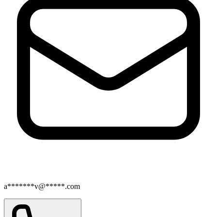
a*******v@*****.com