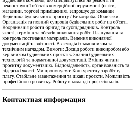
Будівельна компанія, що спеціалізується на ремонті та
реконструкції об'єктів комерційної нерухомості (офіси,
магазини, торгові приміщення), запрошує до команди
Керівника будівельного проєкту / Виконроба. Обов'язки:
Організація та повний супровід будівельних робіт на об'єкті.
Координація роботи бригад та субпідрядників. Контроль
якості, термінів та обсягів виконання робіт. Планування та
контроль постачання матеріалів. Ведення виконавчої
документації та звітності. Взаємодія із замовником та
технічним наглядом. Вимоги: Досвід роботи виконробом або
керівником будівельних проєктів. Знання будівельних
технологій та нормативної документації. Вміння читати
проєктну документацію. Відповідальність, організованість та
лідерські якості. Ми пропонуємо: Конкурентну заробітну
плату. Стабільне завантаження та цікаві проєкти. Можливість
професійного розвитку. Роботу в команді професіоналів.
Контактная информация