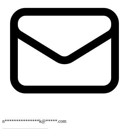
n***************k@*****.com