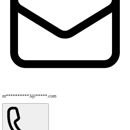
m**********3@*****.com